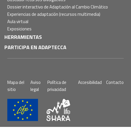
Dossier interactivo de Adaptación al Cambio Climático
Experiencias de adaptación (recursos multimedia)
Aula virtual
Exposiciones
HERRAMIENTAS
PARTICIPA EN ADAPTECCA
Pie
Mapa del
Aviso
Política de
Accesibilidad
Contacto
de
sitio
legal
privacidad
página