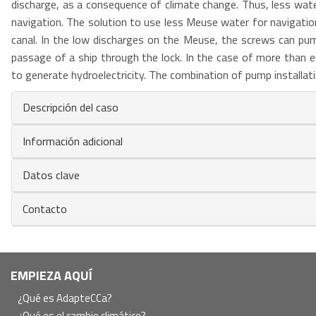
discharge, as a consequence of climate change. Thus, less water 
navigation. The solution to use less Meuse water for navigation
canal. In the low discharges on the Meuse, the screws can pu
passage of a ship through the lock. In the case of more than
to generate hydroelectricity. The combination of pump installati
Descripción del caso
Información adicional
Datos clave
Contacto
Navegación
EMPIEZA AQUÍ
principal
¿Qué es AdapteCCa?
¿Qué es el cambio climático?