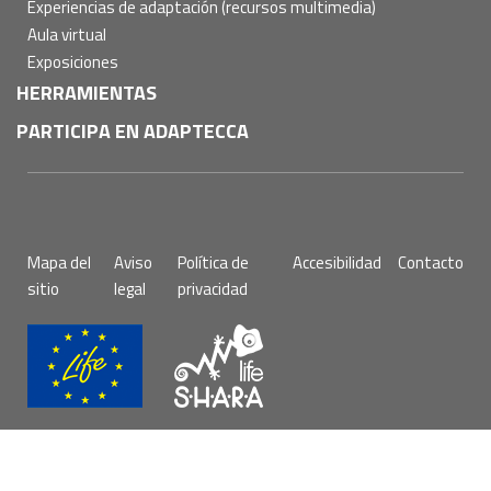
Experiencias de adaptación (recursos multimedia)
Aula virtual
Exposiciones
HERRAMIENTAS
PARTICIPA EN ADAPTECCA
Pie
Mapa del
Aviso
Política de
Accesibilidad
Contacto
de
sitio
legal
privacidad
página