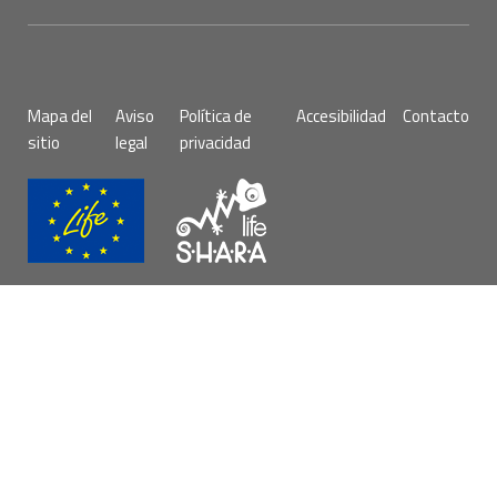
Pie
Mapa del
Aviso
Política de
Accesibilidad
Contacto
de
sitio
legal
privacidad
página