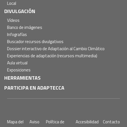
Local
DIVULGACIÓN
Vídeos
Banco de imágenes
Infografías
Buscador recursos divulgativos
Dossier interactivo de Adaptación al Cambio Climático
Experiencias de adaptación (recursos multimedia)
Aula virtual
Exposiciones
HERRAMIENTAS
PARTICIPA EN ADAPTECCA
Pie
Mapa del
Aviso
Política de
Accesibilidad
Contacto
de