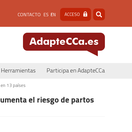
Menú
CONTACTO
ACCESO
ES
EN
Buscar
Buscar
de
cabecera
[contacto]
Herramientas
Participa en AdapteCCa
 en 13 países
aumenta el riesgo de partos