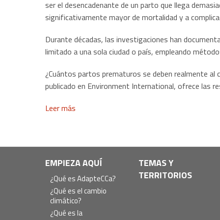
ser el desencadenante de un parto que llega demasi
significativamente mayor de mortalidad y a complica
Durante décadas, las investigaciones han documentado
limitado a una sola ciudad o país, empleando métodos
¿Cuántos partos prematuros se deben realmente al c
publicado en Environment International, ofrece las 
Leer más
Navegación
EMPIEZA AQUÍ
TEMAS Y
TERRITORIOS
principal
¿Qué es AdapteCCa?
¿Qué es el cambio
climático?
¿Qué es la