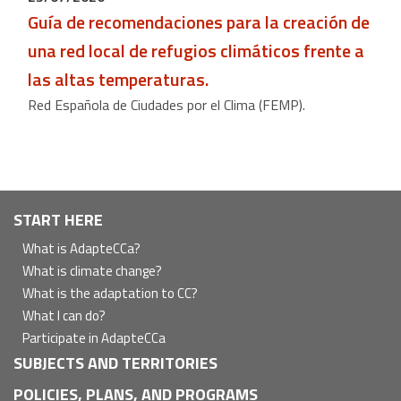
Guía de recomendaciones para la creación de
una red local de refugios climáticos frente a
las altas temperaturas.
Red Española de Ciudades por el Clima (FEMP).
Navegación
START HERE
principal
What is AdapteCCa?
What is climate change?
What is the adaptation to CC?
What I can do?
Participate in AdapteCCa
SUBJECTS AND TERRITORIES
POLICIES, PLANS, AND PROGRAMS