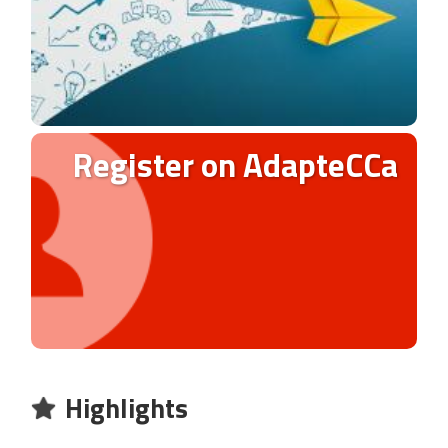
Register on AdapteCCa
Highlights