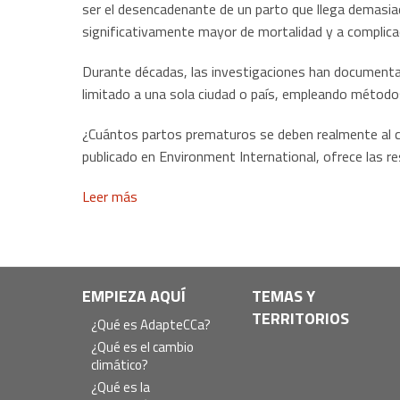
ser el desencadenante de un parto que llega demasi
significativamente mayor de mortalidad y a complica
Durante décadas, las investigaciones han documentado
limitado a una sola ciudad o país, empleando métodos
¿Cuántos partos prematuros se deben realmente al c
publicado en Environment International, ofrece las 
Leer más
Navegación
EMPIEZA AQUÍ
TEMAS Y
TERRITORIOS
principal
¿Qué es AdapteCCa?
¿Qué es el cambio
climático?
¿Qué es la