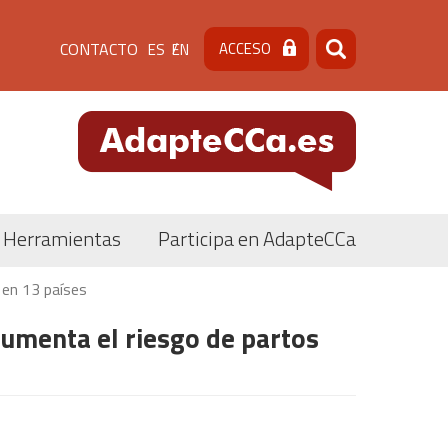
Menú
CONTACTO
ACCESO
ES
EN
Buscar
Buscar
de
cabecera
[contacto]
Herramientas
Participa en AdapteCCa
 en 13 países
aumenta el riesgo de partos