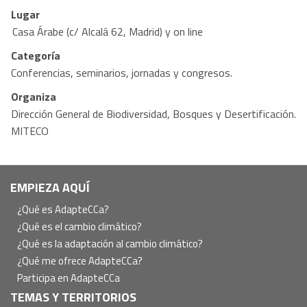
Lugar
Casa Árabe (c/ Alcalá 62, Madrid) y on line
Categoría
Conferencias, seminarios, jornadas y congresos.
Organiza
Dirección General de Biodiversidad, Bosques y Desertificación.
MITECO
Navegación
EMPIEZA AQUÍ
principal
¿Qué es AdapteCCa?
¿Qué es el cambio climático?
¿Qué es la adaptación al cambio climático?
¿Qué me ofrece AdapteCCa?
Participa en AdapteCCa
TEMAS Y TERRITORIOS