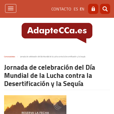
Pasar
Menú
CONTACTO
ES
EN
al
Toggle
Buscar
Busca
contenido
navigation
de
principal
cabecera
[contacto]
Convocatorias
Jornada de celebración del Día Mundial de la Lucha contra la Desertificación y la Sequía
Jornada de celebración del Día
Mundial de la Lucha contra la
Desertificación y la Sequía